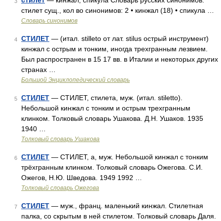
стилет
— кинжал, спикула Словарь русских синонимов.
3
стилет сущ., кол во синонимов: 2 • кинжал (18) • спикула …
Словарь синонимов
СТИЛЕТ
— (итал. stilleto от лат. stilus острый инструмент)
4
кинжал с острым и тонким, иногда трехгранным лезвием.
Был распространен в 15 17 вв. в Италии и некоторых других
странах …
Большой Энциклопедический словарь
СТИЛЕТ
— СТИЛЕТ, стилета, муж. (итал. stiletto).
5
Небольшой кинжал с тонким и острым трехгранным
клинком. Толковый словарь Ушакова. Д.Н. Ушаков. 1935
1940 …
Толковый словарь Ушакова
СТИЛЕТ
— СТИЛЕТ, а, муж. Небольшой кинжал с тонким
6
трёхгранным клинком. Толковый словарь Ожегова. С.И.
Ожегов, Н.Ю. Шведова. 1949 1992 …
Толковый словарь Ожегова
СТИЛЕТ
— муж., франц. маленький кинжал. Стилетная
7
палка, со скрытым в ней стилетом. Толковый словарь Даля.