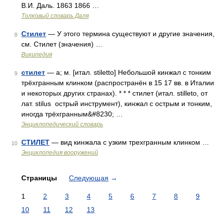
В.И. Даль. 1863 1866 …
Толковый словарь Даля
Стилет
— У этого термина существуют и другие значения,
8
см. Стилет (значения) …
Википедия
стилет
— а; м. [итал. stiletto] Небольшой кинжал с тонким
9
трёхгранным клинком (распространён в 15 17 вв. в Италии
и некоторых других странах). * * * стилет (итал. stilleto, от
лат. stilus острый инструмент), кинжал с острым и тонким,
иногда трёхгранным&#8230; …
Энциклопедический словарь
СТИЛЕТ
— вид кинжала с узким трехгранным клинком …
10
Энциклопедия вооружений
Страницы
Следующая
→
1
2
3
4
5
6
7
8
9
10
11
12
13